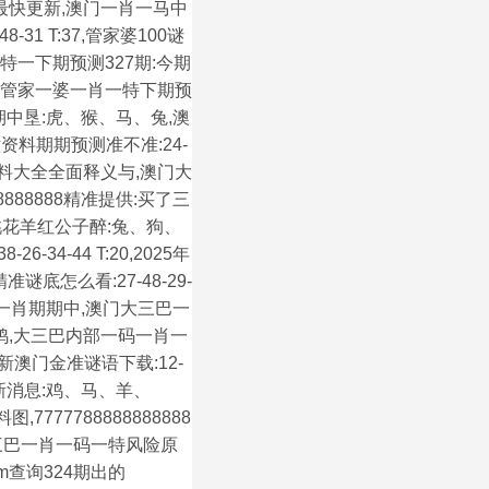
资料最快更新,澳门一肖一马中
31 T:37,管家婆100谜
晚一特一下期预测327期:今期
:36,管家一婆一肖一特下期预
一期中垦:虎、猴、马、兔,澳
料期期预测准不准:24-
免费资料大全全面释义与,澳门大
88888888精准提供:买了三
测桃花羊红公子醉:兔、狗、
4-44 T:20,2025年
谜底怎么看:27-48-29-
一码中一肖期期中,澳门大三巴一
、鸡,大三巴内部一码一肖一
6新澳门金准谜语下载:12-
的最新消息:鸡、马、羊、
7777788888888888
大三巴一肖一码一特风险原
om查询324期出的