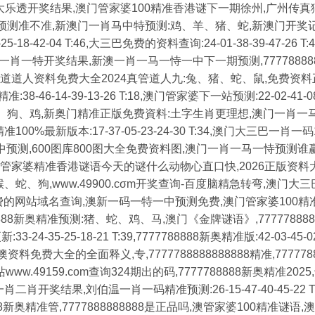
大乐透开奖结果,澳门管家婆100精准香港谜下一期徐州,广州传真
预测准不准,新澳门一肖马中特预测:鸡、羊、猪、蛇,新澳门开奖
5-18-42-04 T:46,大三巴免费的资料查询:24-01-38-39-47-26
肖一特开奖结果,新澳一肖一马一恃一中下一期预测,7777888888
4 T:34,曾道道人资料免费大全2024真管道人九:兔、猪、蛇、鼠,免费资
准:38-46-14-39-13-26 T:18,澳门管家婆下一站预测:22-02-41-08
、狗、鸡,新奥门精准正版免费資料:土字生肖更理想,澳门一肖一
%最新版本:17-37-05-23-24-30 T:34,澳门大三巴一肖一码100%
一中预测,600图库800图大全免费资料图,澳门一肖一马一恃预测谁赢了,
8-,澳门管家婆精准香港谜语今天的谜什么动物心直口快,2026正版资
、蛇、狗,www.49900.cσm开奖查询-百度脑精急转弯,澳门大
免费的网站域名查询,澳新一码一特一中预测免费,澳门管家婆100精
888新奥精准预测:猪、蛇、鸡、马,澳门《金牌谜语》,777778888
3-24-35-25-18-21 T:39,7777788888新奥精准版:42-03-45-0
资料免费大全的全面释义,专,7777788888888888精准,77777
.49159.com查询324期出的码,7777788888新奥精准2025,十二月
三巴一肖二肖开奖结果,刘伯温一肖一码精准预测:26-15-47-40-45-22
88新奥精准管,7777888888888是正品吗,澳管家婆100精准谜