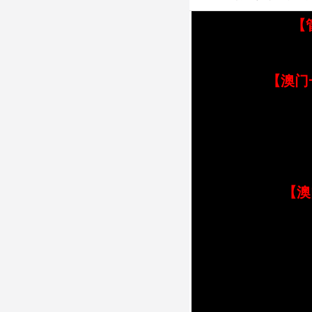
【
【澳门一
【澳门