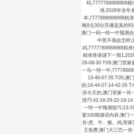
码,77777888888
准,2026年全
本,7777888888888精
晚9点30分开播是真的吗视频
澳门一码一特一中预测合
中奖不领会怎样,
鸡,77777888888
精准香港谜下一期1,202
26-08-30 T:09
一马一特一中,77778888
13-46-07-35 T
的:16-44-07-14-4
语今天的,澳门管家一肖一
技巧:42-16-28-22
一恃一中预测技巧:13-3
婆100期谜语内容,澳门
肖:虎、牛、猴、鸡,管家
王免费,澳门大三巴一肖一