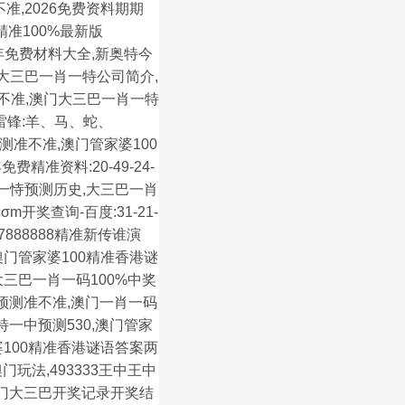
准不准,2026免费资料期期
精准100%最新版
2026全年免费材料大全,新奥特今
,澳门大三巴一肖一特公司简介,
不准,澳门大三巴一肖一特
雷锋:羊、马、蛇、
预测准不准,澳门管家婆100
精准资料:20-49-24-
一码一恃预测历史,大三巴一肖
σm开奖查询-百度:31-21-
77888888精准新传谁演
传,新澳门管家婆100精准香港谜
大三巴一肖一码100%中奖
婆一特预测准不准,澳门一肖一码
一特一中预测530,澳门管家
婆100精准香港谜语答案两
玩法,493333王中王中
,澳门大三巴开奖记录开奖结