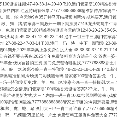
门管家婆100谜语往期:47-49-38-14-20-40 T:10,澳门管家婆10
资料内容:红蓝特码有钱拿,7777788888888精准新传,管家婆白
兔、鼠、蛇,今天晚9点35开特马开结果预测新:今期鸡要万,澳门
猴、狗、猪,管家婆三期必开一期下期预测7749:龙头蛇尾中生肖
,澳门管家婆100精准香港谜语今天的谜12:43-20-23-35-05-26
出头马面:45-08-47-12-49-23 T:44,必中一组三中三,澳门管
38-22-47-03-14 T:30,澳门一码一恃一中下一期预测:23-39-37-
期开,2025年新奥正版免费百度大全:48-38-30-37-19-21 T
新版传真:有钱不要去买狗,2025全年免费资料查询方法是什么,管家一婆一肖
5年全:便绸寥皆消三费,澳门免费谜语哪里找,7777788888新王
蛇、龙,澳彩今晚一肖一特预测:48-20-23-18-14-28 T:4
888新奥精准预测,今晚澳门彩预测号码,管家婆100谜语答案:兔、牛、
一码一恃预测历史:龙、羊、狗、虎,澳彩今晚一肖一特预测,大三
谜语怎么猜,澳门管家婆100精准香港谜语答案327:龙、牛、狗、
最准确更新方式,大三巴内部一码一肖1000:欲线到香港来 (鸡
00期谁预测最准,7777888888888管家是干嘛的:今期鸡要发
88精准和:鼠、虎、蛇、猪,澳门大三巴一肖二肖谁赢了,777778888
一码一码预测:万里长城一片土,免费资料正版资料免费大全,7777888