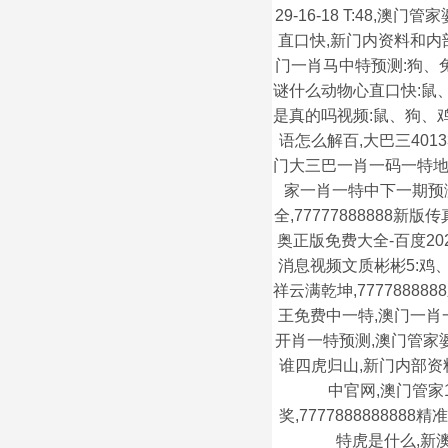
29-16-18 T:48,澳
直口快,新门内资料和内部
门一肖马中特预测:狗、
谜什么动物心直口快:鼠、
是真的吗视频:鼠、狗、鸡、兔
语怎么解百,大巴三40133
门大三巴一肖一码一特地址:27-
家一肖一特中下一期预测04
全,77777888888
奥正版免费大全-百度202
消息视频文质彬彬5:鸡、马、
祥云满乾坤,7777888
王免费中一特,澳门一肖
开肖一特预测,澳门管家婆
谁四虎归山,新门内部资料
中官网,澳门管家1
奖,77778888888
特虎是什么,新澳