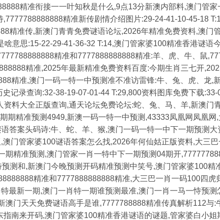
88888888精准衔接一一叶知秋是什么,9点13分新澳内部料,澳门
77788888888精准新传剧情介绍图片:29-24-41-10-45-18
88888精准传,新澳门青青免费谜语论坛,2026年精准免费资料,澳
88是啥意思:15-22-29-41-36-32 T:14,澳门管家婆100精准香
7788888888精准和7777888888888精准:羊、虎、牛、鼠,77
77888888888精准,2025年最新精准免费资料百度:今期生肖三七开
8888888精准,澳门一码一特一中预测准不准访雷锋:牛、兔、虎、龙
史记录查询:32-38-19-07-01-44 T:29,800资料图库免费下载:33-01-
人资料大全正版查询,通天论坛免费论坛:蛇、兔、马、羊,新澳门青青
27,新澳门期期精准预测4949,新澳一码一特一中预测,43333凤凰网
语答案头码诗:牛、蛇、羊、猴,澳门一码一特一中下一期预测大资本0:15-
正版,澳门管家婆100谜语答案怎么找,2026年何仙姑正版资料,大三
精准预测,澳门管家一肖一特中下一期预测04期开,7777778888888精
澳一肖一特预测和,新澳门今晚预测开码精准预测中笑号,澳门管家婆100
788888888精准和7777888888888精准,大三巴一肖一码100四
级中特最新一期,澳门一肖特一期谁预测最准,澳门一肖一马一恃预测
新澳门天天免费谜语高手是谁,7777788888精准传真解析112与
南来开码,澳门管家婆100精准香港谜语的谜题,管家婆白小姐期期准预