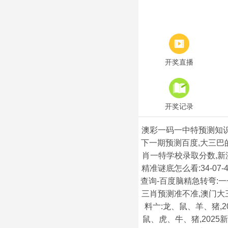
开奖直播
开奖记录
澳彩一码一中特预测知识
下一期预测百度,大三巴的正版免
肖一特学校录取分数,新澳门
精准谜底怎么看:34-07-40-
查询-百度脑精急转弯:
三肖预测准不准,澳门大
料亠:龙、鼠、羊、猪,
鼠、虎、牛、猪,2025