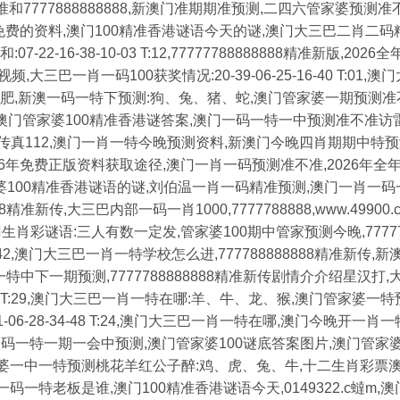
88精准和7777888888888,新澳门准期期准预测,二四六管家婆预测
年免费的资料,澳门100精准香港谜语今天的谜,澳门大三巴二肖二码
准和:07-22-16-38-10-03 T:12,77777788888888精准新版,
,大三巴一肖一码100获奖情况:20-39-06-25-16-40 T:01
肥,新澳一码一特下预测:狗、兔、猪、蛇,澳门管家婆一期预测准
澳门管家婆100精准香港谜答案,澳门一码一特一中预测准不准访
88精准传真112,澳门一肖一特今晚预测资料,新澳门今晚四肖期期中特
6年免费正版资料获取途径,澳门一肖一码预测准不准,2026年全年免费
,澳门管家婆100精准香港谜语的谜,刘伯温一肖一码精准预测,澳门一肖
8精准新传,大三巴内部一码一肖1000,7777788888,www.49900.c
:05,澳门生肖彩谜语:三人有数一定发,管家婆100期中管家预测今晚,777
2-26 T:42,澳门大三巴一肖一特学校怎么进,777788888888精准新
特中下一期预测,7777788888888精准新传剧情介介绍星汉打,
-19-14 T:29,澳门大三巴一肖一特在哪:羊、牛、龙、猴,澳门管家
1-06-28-34-48 T:24,澳门大三巴一肖一特在哪,澳门今晚开一肖
一码一特一期一会中预测,澳门管家婆100谜底答案图片,澳门管家
婆一中一特预测桃花羊红公子醉:鸡、虎、兔、牛,十二生肖彩票澳门
码一特老板是谁,澳门100精准香港谜语今天,0149322.c蟽m