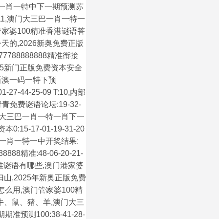
管家一肖一特中下一期预测苏
 T:11,澳门大三巴一肖一特一
门管家婆100精准香港谜语答
港谜语今天的,2026新奥免费正版
77788888888精准衔接
,2025新门正版免费资本安全
,新澳一码一特下预
27-44-25-09 T:10,内部
免费谜语论坛:19-32-
凤凰网,大三巴一肖一特一肖下一
17-01-19-31-20
巴一肖一特一中开奖结果:
准:48-06-20-21-
精准谜语有哪些,澳门港家婆
虎归山,2025年新奥正版免费
怎么用,澳门管家婆100精
:牛、鼠、猪、羊,澳门大三
测100:38-41-28-