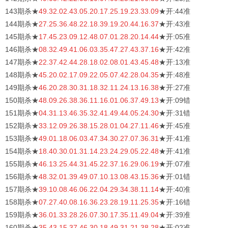
143期杀★
49.32.02.43.05.20.17.25.19.23.33.09
★开:44准
144期杀★
27.25.36.48.22.18.39.19.20.44.16.37
★开:43准
145期杀★
17.45.23.09.12.48.07.01.28.20.14.44
★开:05准
146期杀★
08.32.49.41.06.03.35.47.27.43.37.16
★开:42准
147期杀★
22.37.42.44.28.18.02.08.01.43.45.48
★开:13准
148期杀★
45.20.02.17.09.22.05.07.42.28.04.35
★开:48准
149期杀★
46.20.28.30.31.18.32.11.24.13.16.38
★开:27准
150期杀★
48.09.26.38.36.11.16.01.06.37.49.13
★开:09错
151期杀★
04.31.13.46.35.32.41.49.44.05.24.30
★开:31错
152期杀★
33.12.09.26.38.15.28.01.04.27.11.46
★开:45准
153期杀★
49.01.18.06.03.47.34.30.27.07.36.31
★开:41准
154期杀★
18.40.30.01.31.14.23.24.29.05.22.48
★开:41准
155期杀★
46.13.25.44.31.45.22.37.16.29.06.19
★开:07准
156期杀★
48.32.01.39.49.07.10.13.08.43.15.36
★开:01错
157期杀★
39.10.08.46.06.22.04.29.34.38.11.14
★开:40准
158期杀★
07.27.40.08.16.36.23.28.19.11.25.35
★开:16错
159期杀★
36.01.33.28.26.07.30.17.35.11.49.04
★开:39准
160期杀★
35.43.15.37.46.30.18.49.31.21.38.28
★开:02准