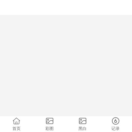
首页
彩图
黑白
记录