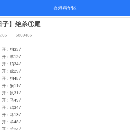
香港精华区
静日子】绝杀①尾
:05
5809486
】开：狗33√
】开：羊12√
】开：鸡34√
】开：虎29√
】开：狗45√
】开：猴11√
】开：鼠31√
】开：马49√
】开：鸡34√
】开：马13√
】开：羊48√
】开：羊24√