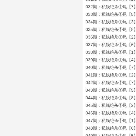
032期：私钱绝杀①尾【7
033期：私钱绝杀①尾【5
034期：私钱绝杀①尾【3
035期：私钱绝杀①尾【8
036期：私钱绝杀①尾【2
037期：私钱绝杀①尾【6
038期：私钱绝杀①尾【1
039期：私钱绝杀①尾【4
040期：私钱绝杀①尾【7
041期：私钱绝杀①尾【2
042期：私钱绝杀①尾【7
043期：私钱绝杀①尾【5
044期：私钱绝杀①尾【8
045期：私钱绝杀①尾【2
046期：私钱绝杀①尾【4
047期：私钱绝杀①尾【1
048期：私钱绝杀①尾【6
049期：私钱绝杀①尾【5