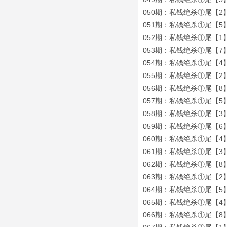
050期：私钱绝杀①尾【2
051期：私钱绝杀①尾【5
052期：私钱绝杀①尾【1
053期：私钱绝杀①尾【7
054期：私钱绝杀①尾【4
055期：私钱绝杀①尾【2
056期：私钱绝杀①尾【8
057期：私钱绝杀①尾【5
058期：私钱绝杀①尾【3
059期：私钱绝杀①尾【6
060期：私钱绝杀①尾【4
061期：私钱绝杀①尾【3
062期：私钱绝杀①尾【8
063期：私钱绝杀①尾【2
064期：私钱绝杀①尾【5
065期：私钱绝杀①尾【4
066期：私钱绝杀①尾【8