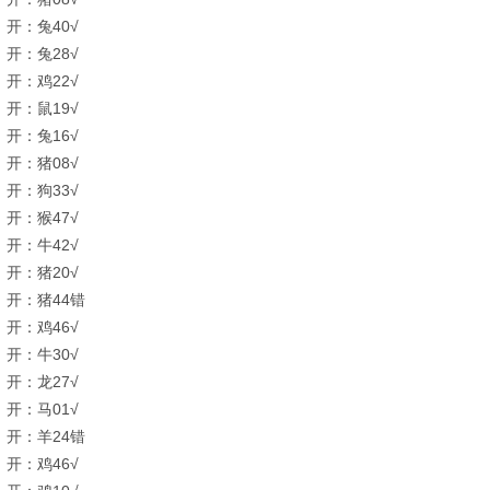
】开：兔40√
】开：兔28√
】开：鸡22√
】开：鼠19√
】开：兔16√
】开：猪08√
】开：狗33√
】开：猴47√
】开：牛42√
】开：猪20√
】开：猪44错
】开：鸡46√
】开：牛30√
】开：龙27√
】开：马01√
】开：羊24错
】开：鸡46√