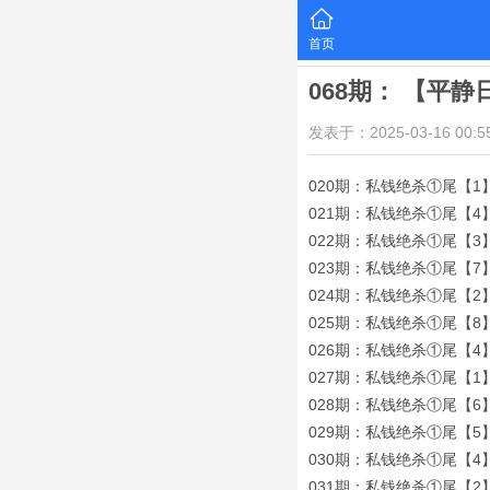
首页
068期： 【平
发表于：2025-03-16 00:55
020期：私钱绝杀①尾【1
021期：私钱绝杀①尾【4
022期：私钱绝杀①尾【3
023期：私钱绝杀①尾【7
024期：私钱绝杀①尾【2
025期：私钱绝杀①尾【8
026期：私钱绝杀①尾【4
027期：私钱绝杀①尾【1
028期：私钱绝杀①尾【6
029期：私钱绝杀①尾【5
030期：私钱绝杀①尾【4
031期：私钱绝杀①尾【2