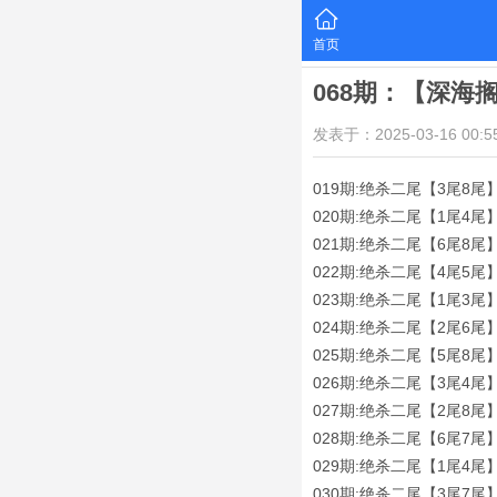
首页
068期：【深海
发表于：2025-03-16 00:55
019期:绝杀二尾【3尾8
尾】
020期:绝杀二尾【1尾4
尾】
021期:绝杀二尾【6尾8
尾】
022期:绝杀二尾【4尾5
尾】
023期:绝杀二尾【1尾3
尾】
024期:绝杀二尾【2尾6
尾】
025期:绝杀二尾【5尾8
尾】
026期:绝杀二尾【3尾4
尾】
027期:绝杀二尾【2尾8
尾】
028期:绝杀二尾【6尾7
尾】
029期:绝杀二尾【1尾4
尾】
030期:绝杀二尾【3尾7
尾】