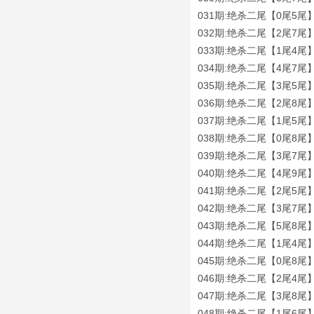
031期:绝杀二尾【0尾5
尾】
032期:绝杀二尾【2尾7
尾】
033期:绝杀二尾【1尾4
尾】
034期:绝杀二尾【4尾7
尾】
035期:绝杀二尾【3尾5
尾】
036期:绝杀二尾【2尾8
尾】
037期:绝杀二尾【1尾5
尾】
038期:绝杀二尾【0尾8
尾】
039期:绝杀二尾【3尾7
尾】
040期:绝杀二尾【4尾9
尾】
041期:绝杀二尾【2尾5
尾】
042期:绝杀二尾【3尾7
尾】
043期:绝杀二尾【5尾8
尾】
044期:绝杀二尾【1尾4
尾】
045期:绝杀二尾【0尾8
尾】
046期:绝杀二尾【2尾4
尾】
047期:绝杀二尾【3尾8
尾】
048期:绝杀二尾【1尾6
尾】