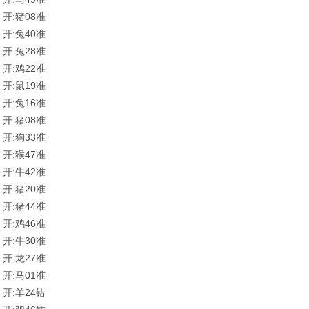
开:猪08准
开:兔40准
开:兔28准
开:鸡22准
开:鼠19准
开:兔16准
开:猪08准
开:狗33准
开:猴47准
开:牛42准
开:猪20准
开:猪44准
开:鸡46准
开:牛30准
开:龙27准
开:马01准
开:羊24错