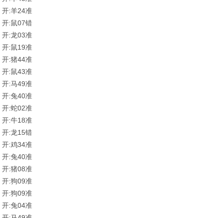
开:羊24准
开:鼠07错
开:龙03准
开:鼠19准
开:猪44准
开:鼠43准
开:马49准
开:兔40准
开:蛇02准
开:牛18准
开:龙15错
开:鸡34准
开:兔40准
开:猪08准
开:狗09准
开:狗09准
开:兔04准
开:马49准