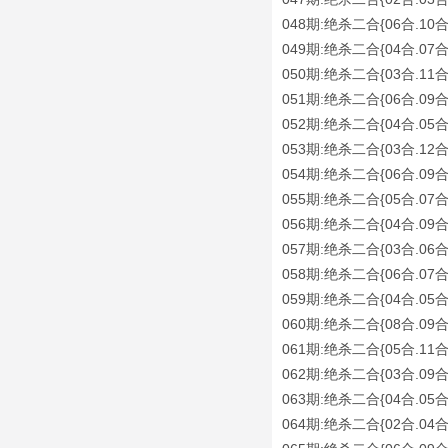
048期:绝杀二合{06合.10合
049期:绝杀二合{04合.07合
050期:绝杀二合{03合.11合
051期:绝杀二合{06合.09合
052期:绝杀二合{04合.05合
053期:绝杀二合{03合.12合
054期:绝杀二合{06合.09合
055期:绝杀二合{05合.07合
056期:绝杀二合{04合.09合
057期:绝杀二合{03合.06合
058期:绝杀二合{06合.07合
059期:绝杀二合{04合.05合
060期:绝杀二合{08合.09合
061期:绝杀二合{05合.11合
062期:绝杀二合{03合.09合
063期:绝杀二合{04合.05合
064期:绝杀二合{02合.04合