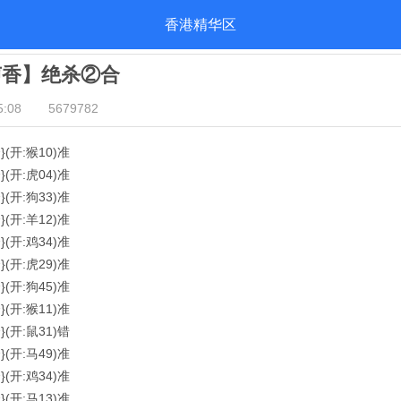
香港精华区
声香】绝杀②合
:08
5679782
}(开:猴10)准
}(开:虎04)准
}(开:狗33)准
}(开:羊12)准
}(开:鸡34)准
}(开:虎29)准
}(开:狗45)准
}(开:猴11)准
}(开:鼠31)错
}(开:马49)准
}(开:鸡34)准
}(开:马13)准