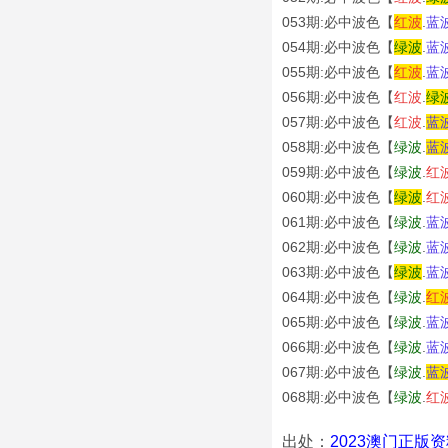
053期:必中波色【
红
波
.
蓝
054期:必中波色【
绿
波
.
蓝
055期:必中波色【
红
波
.
蓝
056期:必中波色【
红
波
.
绿
057期:必中波色【
红
波
.
蓝
058期:必中波色【
绿
波
.
蓝
059期:必中波色【
绿
波
.
红
060期:必中波色【
绿
波
.
红
061期:必中波色【
绿
波
.
蓝
062期:必中波色【
绿
波
.
蓝
063期:必中波色【
绿
波
.
蓝
064期:必中波色【
绿
波
.
红
065期:必中波色【
绿
波
.
蓝
066期:必中波色【
绿
波
.
蓝
067期:必中波色【
绿
波
.
蓝
068期:必中波色【
绿
波
.
红
出处：
2023澳门正版