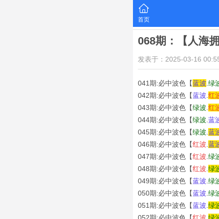
首页
068期：【人海
发表于：2025-03-16 00:55
041期:必中波色【
蓝
波
.
绿
042期:必中波色【
蓝
波
.
红
043期:必中波色【
绿
波
.
红
044期:必中波色【
绿
波
.
蓝
045期:必中波色【
绿
波
.
蓝
046期:必中波色【
红
波
.
蓝
047期:必中波色【
红
波
.
绿
048期:必中波色【
红
波
.
绿
049期:必中波色【
蓝
波
.
绿
050期:必中波色【
蓝
波
.
绿
051期:必中波色【
蓝
波
.
绿
052期:必中波色【
红
波
.
绿