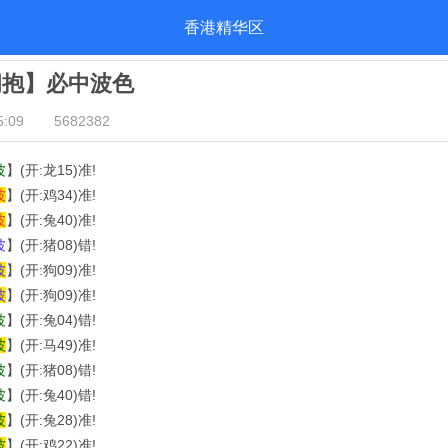
香港精华区
拥抱】必中波色
:09
5682382
波
】(开:龙15)准!
波
】(开:鸡34)准!
波
】(开:兔40)准!
波
】(开:猪08)错!
波
】(开:狗09)准!
波
】(开:狗09)准!
波
】(开:兔04)错!
波
】(开:马49)准!
波
】(开:猪08)错!
波
】(开:兔40)错!
波
】(开:兔28)准!
波
】(开:鸡22)准!