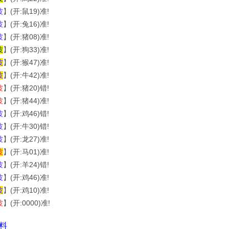
波
】(开:鼠19)准!
波
】(开:兔16)准!
波
】(开:猪08)准!
波
】(开:狗33)准!
波
】(开:猴47)准!
波
】(开:牛42)准!
波
】(开:猪20)错!
波
】(开:猪44)准!
波
】(开:鸡46)错!
波
】(开:牛30)错!
波
】(开:龙27)准!
波
】(开:马01)准!
波
】(开:羊24)错!
波
】(开:鸡46)准!
波
】(开:鸡10)准!
波
】(开:0000)准!
资料