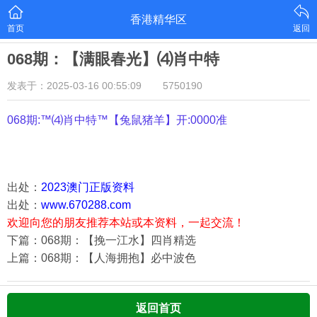
香港精华区
首页
返回
068期：【满眼春光】⑷肖中特
发表于：2025-03-16 00:55:09
5750190
068期:™⑷肖中特™【
兔鼠猪羊
】开:0000准
出处：
2023澳门正版资料
出处：
www.670288.com
欢迎向您的朋友推荐本站或本资料，一起交流！
下篇：068期：【挽一江水】四肖精选
上篇：068期：【人海拥抱】必中波色
返回首页