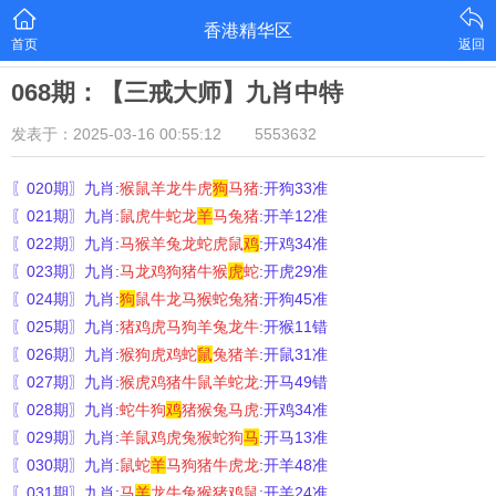
香港精华区
首页
返回
068期：【三戒大师】九肖中特
发表于：2025-03-16 00:55:12
5553632
〖020期〗九肖:
猴鼠羊龙牛虎
狗
马猪
:开狗33准
〖021期〗九肖:
鼠虎牛蛇龙
羊
马兔猪
:开羊12准
〖022期〗九肖:
马猴羊兔龙蛇虎鼠
鸡
:开鸡34准
〖023期〗九肖:
马龙鸡狗猪牛猴
虎
蛇
:开虎29准
〖024期〗九肖:
狗
鼠牛龙马猴蛇兔猪
:开狗45准
〖025期〗九肖:
猪鸡虎马狗羊兔龙牛
:开猴11错
〖026期〗九肖:
猴狗虎鸡蛇
鼠
兔猪羊
:开鼠31准
〖027期〗九肖:
猴虎鸡猪牛鼠羊蛇龙
:开马49错
〖028期〗九肖:
蛇牛狗
鸡
猪猴兔马虎
:开鸡34准
〖029期〗九肖:
羊鼠鸡虎兔猴蛇狗
马
:开马13准
〖030期〗九肖:
鼠蛇
羊
马狗猪牛虎龙
:开羊48准
〖031期〗九肖:
马
羊
龙牛兔猴猪鸡鼠
:开羊24准