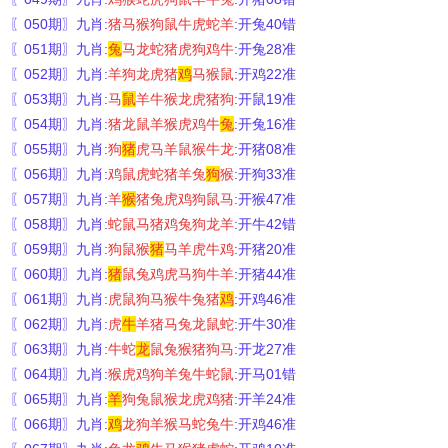
〖050期〗九肖:
猪马猴狗鼠牛虎蛇羊
:开兔40错
〖051期〗九肖:
兔
马龙蛇猪虎狗鸡牛
:开兔28准
〖052期〗九肖:
羊狗龙虎猪
鸡
马猴鼠
:开鸡22准
〖053期〗九肖:
马
鼠
羊牛猴龙虎猪狗
:开鼠19准
〖054期〗九肖:
猪龙鼠羊猴虎鸡牛
兔
:开兔16准
〖055期〗九肖:
狗
猪
虎马羊鼠猴牛龙
:开猪08准
〖056期〗九肖:
鸡鼠虎蛇猪羊兔
狗
猴
:开狗33准
〖057期〗九肖:
羊
猴
猪兔虎鸡狗鼠马
:开猴47准
〖058期〗九肖:
蛇鼠马猪鸡兔狗龙羊
:开牛42错
〖059期〗九肖:
狗鼠猴
猪
马羊虎牛鸡
:开猪20准
〖060期〗九肖:
猪
鼠兔鸡虎马狗牛羊
:开猪44准
〖061期〗九肖:
虎鼠狗马猴牛兔猪
鸡
:开鸡46准
〖062期〗九肖:
虎
牛
羊猪马兔龙鼠蛇
:开牛30准
〖063期〗九肖:
牛蛇
龙
鼠兔猴猪狗马
:开龙27准
〖064期〗九肖:
猴虎鸡狗羊兔牛蛇鼠
:开马01错
〖065期〗九肖:
羊
狗兔鼠猴龙虎鸡猪
:开羊24准
〖066期〗九肖:
鸡
龙狗羊猴马蛇兔牛
:开鸡46准