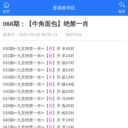
香港精华区
首页
返回
068期：【牛角面包】绝禁一肖
发表于：2025-03-16 00:55:13
5507032
030期✄九宫绝禁一肖✄【
虎
】开:羊48对
031期✄九宫绝禁一肖✄【
猪
】开:羊24对
032期✄九宫绝禁一肖✄【
狗
】开:鼠07对
033期✄九宫绝禁一肖✄【
鼠
】开:龙03对
034期✄九宫绝禁一肖✄【
羊
】开:鼠19对
035期✄九宫绝禁一肖✄【
猪
】开:猪44错
036期✄九宫绝禁一肖✄【
兔
】开:鼠43对
037期✄九宫绝禁一肖✄【
狗
】开:马49对
038期✄九宫绝禁一肖✄【
鸡
】开:兔40对
039期✄九宫绝禁一肖✄【
虎
】开:蛇02对
040期✄九宫绝禁一肖✄【
鼠
】开:牛18对
041期✄九宫绝禁一肖✄【
鸡
】开:龙15对