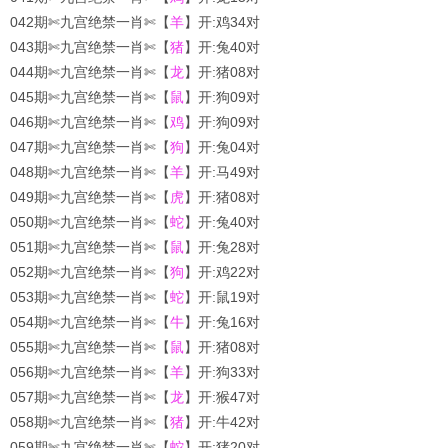
042期✄九宫绝禁一肖✄【
羊
】开:鸡34对
043期✄九宫绝禁一肖✄【
猪
】开:兔40对
044期✄九宫绝禁一肖✄【
龙
】开:猪08对
045期✄九宫绝禁一肖✄【
鼠
】开:狗09对
046期✄九宫绝禁一肖✄【
鸡
】开:狗09对
047期✄九宫绝禁一肖✄【
狗
】开:兔04对
048期✄九宫绝禁一肖✄【
羊
】开:马49对
049期✄九宫绝禁一肖✄【
虎
】开:猪08对
050期✄九宫绝禁一肖✄【
蛇
】开:兔40对
051期✄九宫绝禁一肖✄【
鼠
】开:兔28对
052期✄九宫绝禁一肖✄【
狗
】开:鸡22对
053期✄九宫绝禁一肖✄【
蛇
】开:鼠19对
054期✄九宫绝禁一肖✄【
牛
】开:兔16对
055期✄九宫绝禁一肖✄【
鼠
】开:猪08对
056期✄九宫绝禁一肖✄【
羊
】开:狗33对
057期✄九宫绝禁一肖✄【
龙
】开:猴47对
058期✄九宫绝禁一肖✄【
猪
】开:牛42对
059期✄九宫绝禁一肖✄【
蛇
】开:猪20对