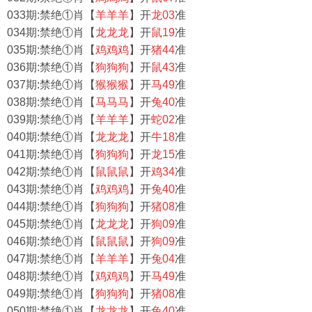
033期:禁绝①肖【
羊羊羊
】开
龙03
准
034期:禁绝①肖【
龙龙龙
】开
鼠19
准
035期:禁绝①肖【
鸡鸡鸡
】开
猪44
准
036期:禁绝①肖【
狗狗狗
】开
鼠43
准
037期:禁绝①肖【
猴猴猴
】开
马49
准
038期:禁绝①肖【
马马马
】开
兔40
准
039期:禁绝①肖【
羊羊羊
】开
蛇02
准
040期:禁绝①肖【
龙龙龙
】开
牛18
准
041期:禁绝①肖【
狗狗狗
】开
龙15
准
042期:禁绝①肖【
鼠鼠鼠
】开
鸡34
准
043期:禁绝①肖【
鸡鸡鸡
】开
兔40
准
044期:禁绝①肖【
狗狗狗
】开
猪08
准
045期:禁绝①肖【
龙龙龙
】开
狗09
准
046期:禁绝①肖【
鼠鼠鼠
】开
狗09
准
047期:禁绝①肖【
羊羊羊
】开
兔04
准
048期:禁绝①肖【
鸡鸡鸡
】开
马49
准
049期:禁绝①肖【
狗狗狗
】开
猪08
准
050期:禁绝①肖【
龙龙龙
】开
兔40
准