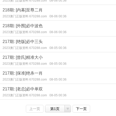
2023澳门正版资料 670288.com
08-06 00:36
218期: [内幕]至尊二肖
2023澳门正版资料 670288.com
08-06 00:36
218期: [外围]必中波色
2023澳门正版资料 670288.com
08-06 00:36
217期: [绝版]必中三头
2023澳门正版资料 670288.com
08-05 00:36
217期: [曾氏]精准大小
2023澳门正版资料 670288.com
08-05 00:36
217期: [保准]绝杀一肖
2023澳门正版资料 670288.com
08-05 00:36
217期: [老总]必中单双
2023澳门正版资料 670288.com
08-05 00:36
上一页
第1页
下一页