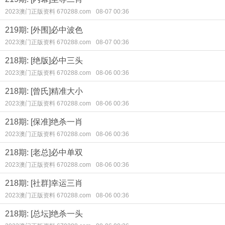
2023澳门正版资料 670288.com
08-07 00:36
219期: [外围]必中波色
2023澳门正版资料 670288.com
08-07 00:36
218期: [绝版]必中三头
2023澳门正版资料 670288.com
08-06 00:36
218期: [曾氏]精准大小
2023澳门正版资料 670288.com
08-06 00:36
218期: [保准]绝杀一肖
2023澳门正版资料 670288.com
08-06 00:36
218期: [老总]必中单双
2023澳门正版资料 670288.com
08-06 00:36
218期: [社群]幸运三肖
2023澳门正版资料 670288.com
08-06 00:36
218期: [总坛]绝杀一头