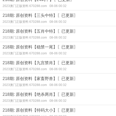
2023澳门正版资料 670288.com
08-06 00:32
218期: 原创资料【三头中特】〖已更新〗
2023澳门正版资料 670288.com
08-06 00:32
218期: 原创资料【五肖中特】〖已更新〗
2023澳门正版资料 670288.com
08-06 00:32
218期: 原创资料【稳禁一尾】〖已更新〗
2023澳门正版资料 670288.com
08-06 00:32
218期: 原创资料【九宫禁肖】〖已更新〗
2023澳门正版资料 670288.com
08-06 00:32
218期: 原创资料【家畜野兽】〖已更新〗
2023澳门正版资料 670288.com
08-06 00:32
218期: 原创资料【绝杀两肖】〖已更新〗
2023澳门正版资料 670288.com
08-06 00:32
218期: 原创资料【特码大小】〖已更新〗