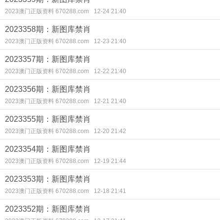
2023澳门正版资料 670288.com
12-24 21:40
2023358期：新图库禁肖
2023澳门正版资料 670288.com
12-23 21:40
2023357期：新图库禁肖
2023澳门正版资料 670288.com
12-22 21:40
2023356期：新图库禁肖
2023澳门正版资料 670288.com
12-21 21:40
2023355期：新图库禁肖
2023澳门正版资料 670288.com
12-20 21:42
2023354期：新图库禁肖
2023澳门正版资料 670288.com
12-19 21:44
2023353期：新图库禁肖
2023澳门正版资料 670288.com
12-18 21:41
2023352期：新图库禁肖