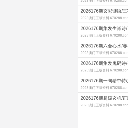
2023澳门正版资料 670288.co
2026176期玄彩谜语
2023澳门正版资料 670288.co
2026176期集发生肖
2023澳门正版资料 670288.co
2026176期六合心水
2023澳门正版资料 670288.co
2026176期集发鬼码
2023澳门正版资料 670288.co
2026176期一句猜中
2023澳门正版资料 670288.co
2026176期超级玄机
2023澳门正版资料 670288.co