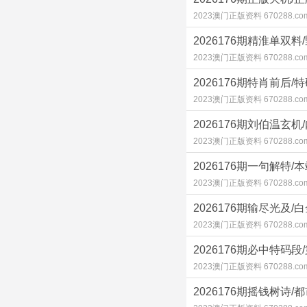
2023澳门正版资料 670288.co
2026176期精淮单双
2023澳门正版资料 670288.co
2026176期特肖前后
2023澳门正版资料 670288.co
2026176期刘伯温玄
2023澳门正版资料 670288.co
2026176期一句解特
2023澳门正版资料 670288.co
2026176期输尽光及
2023澳门正版资料 670288.co
2026176期必中特码
2023澳门正版资料 670288.co
2026176期摇钱树诗