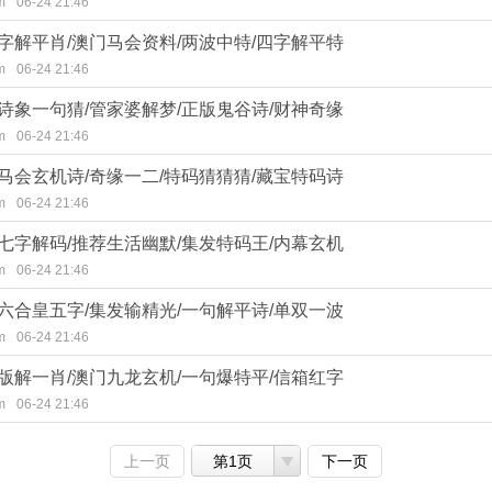
m
06-24 21:46
/三字解平肖/澳门马会资料/两波中特/四字解平特
m
06-24 21:46
诗/诗象一句猜/管家婆解梦/正版鬼谷诗/财神奇缘
m
06-24 21:46
/赛马会玄机诗/奇缘一二/特码猜猜猜/藏宝特码诗
m
06-24 21:46
诗/七字解码/推荐生活幽默/集发特码王/内幕玄机
m
06-24 21:46
特/六合皇五字/集发输精光/一句解平诗/单双一波
m
06-24 21:46
/正版解一肖/澳门九龙玄机/一句爆特平/信箱红字
m
06-24 21:46
上一页
第1页
下一页