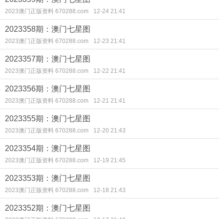
2023澳门正版资料 670288.com
12-24 21:41
2023358期：澳门七星图
2023澳门正版资料 670288.com
12-23 21:41
2023357期：澳门七星图
2023澳门正版资料 670288.com
12-22 21:41
2023356期：澳门七星图
2023澳门正版资料 670288.com
12-21 21:41
2023355期：澳门七星图
2023澳门正版资料 670288.com
12-20 21:43
2023354期：澳门七星图
2023澳门正版资料 670288.com
12-19 21:45
2023353期：澳门七星图
2023澳门正版资料 670288.com
12-18 21:43
2023352期：澳门七星图