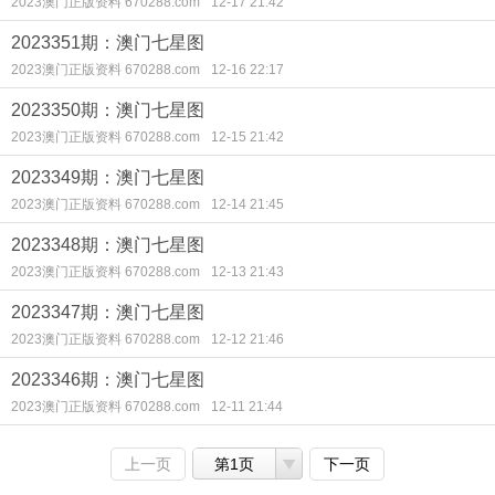
2023澳门正版资料 670288.com
12-17 21:42
2023351期：澳门七星图
2023澳门正版资料 670288.com
12-16 22:17
2023350期：澳门七星图
2023澳门正版资料 670288.com
12-15 21:42
2023349期：澳门七星图
2023澳门正版资料 670288.com
12-14 21:45
2023348期：澳门七星图
2023澳门正版资料 670288.com
12-13 21:43
2023347期：澳门七星图
2023澳门正版资料 670288.com
12-12 21:46
2023346期：澳门七星图
2023澳门正版资料 670288.com
12-11 21:44
上一页
第1页
下一页