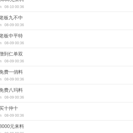
m
08-10 00:36
彩老板九不中
m
08-09 00:36
彩老板中平特
m
08-09 00:36
彩僧到仁单双
m
08-09 00:36
彩免费一俏料
m
08-09 00:36
彩免费八玛料
m
08-09 00:36
彩买十仲十
m
08-09 00:36
8000元来料