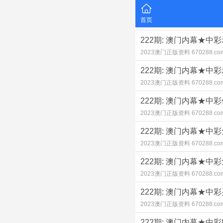
首页
222期: 澳门内幕★中
2023澳门正版资料 670288.co
222期: 澳门内幕★中
2023澳门正版资料 670288.co
222期: 澳门内幕★中
2023澳门正版资料 670288.co
222期: 澳门内幕★中
2023澳门正版资料 670288.co
222期: 澳门内幕★中
2023澳门正版资料 670288.co
222期: 澳门内幕★中
2023澳门正版资料 670288.co
222期: 澳门内幕★中彩