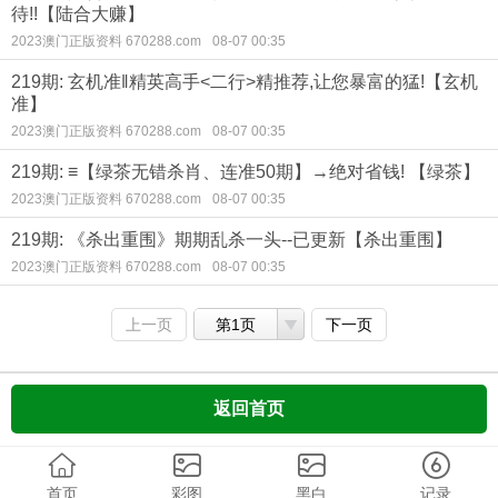
待!!【陆合大赚】
2023澳门正版资料 670288.com
08-07 00:35
219期: 玄机准‖精英高手<二行>精推荐,让您暴富的猛!【玄机
准】
2023澳门正版资料 670288.com
08-07 00:35
219期: ≡【绿茶无错杀肖、连准50期】→绝对省钱! 【绿茶】
2023澳门正版资料 670288.com
08-07 00:35
219期: 《杀出重围》期期乱杀一头--已更新【杀出重围】
2023澳门正版资料 670288.com
08-07 00:35
上一页
第1页
下一页
返回首页
首页
彩图
黑白
记录