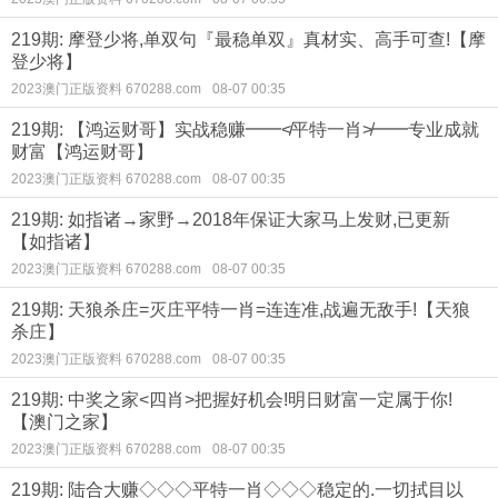
219期: 摩登少将,单双句『最稳单双』真材实、高手可查!【摩
登少将】
2023澳门正版资料 670288.com
08-07 00:35
219期: 【鸿运财哥】实战稳赚━━≮平特一肖≯━━专业成就
财富【鸿运财哥】
2023澳门正版资料 670288.com
08-07 00:35
219期: 如指诸→家野→2018年保证大家马上发财,已更新
【如指诸】
2023澳门正版资料 670288.com
08-07 00:35
219期: 天狼杀庄=灭庄平特一肖=连连准,战遍无敌手!【天狼
杀庄】
2023澳门正版资料 670288.com
08-07 00:35
219期: 中奖之家<四肖>把握好机会!明日财富一定属于你!
【澳门之家】
2023澳门正版资料 670288.com
08-07 00:35
219期: 陆合大赚◇◇◇平特一肖◇◇◇稳定的.一切拭目以