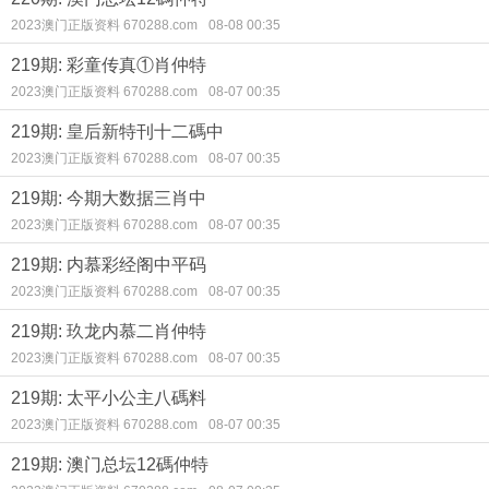
2023澳门正版资料 670288.com
08-08 00:35
219期: 彩童传真①肖仲特
2023澳门正版资料 670288.com
08-07 00:35
219期: 皇后新特刊十二碼中
2023澳门正版资料 670288.com
08-07 00:35
219期: 今期大数据三肖中
2023澳门正版资料 670288.com
08-07 00:35
219期: 内慕彩经阁中平码
2023澳门正版资料 670288.com
08-07 00:35
219期: 玖龙内慕二肖仲特
2023澳门正版资料 670288.com
08-07 00:35
219期: 太平小公主八碼料
2023澳门正版资料 670288.com
08-07 00:35
219期: 澳门总坛12碼仲特