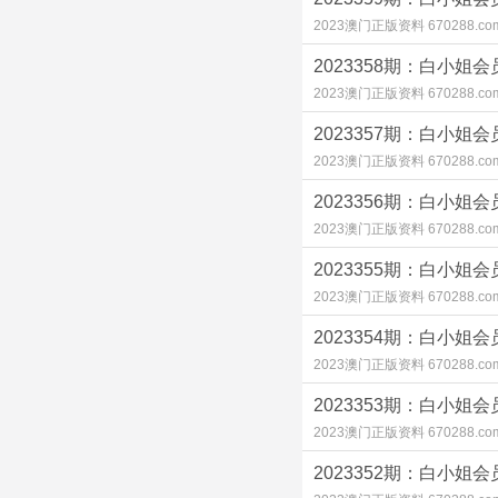
2023澳门正版资料 670288.co
2023358期：白小姐会
2023澳门正版资料 670288.co
2023357期：白小姐会
2023澳门正版资料 670288.co
2023356期：白小姐会
2023澳门正版资料 670288.co
2023355期：白小姐会
2023澳门正版资料 670288.co
2023354期：白小姐会
2023澳门正版资料 670288.co
2023353期：白小姐会
2023澳门正版资料 670288.co
2023352期：白小姐会