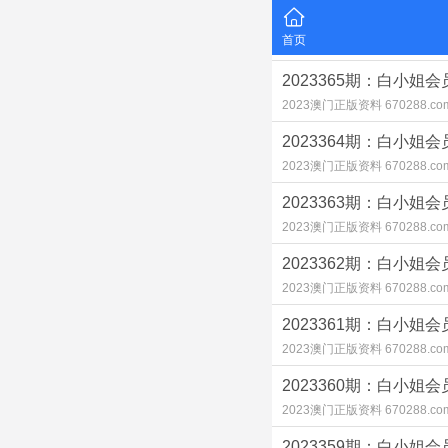
首页
2023365期：白小姐会
2023澳门正版资料 670288.co
2023364期：白小姐会
2023澳门正版资料 670288.co
2023363期：白小姐会
2023澳门正版资料 670288.co
2023362期：白小姐会
2023澳门正版资料 670288.co
2023361期：白小姐会
2023澳门正版资料 670288.co
2023360期：白小姐会
2023澳门正版资料 670288.co
2023359期：白小姐会