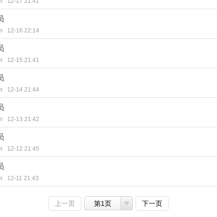
m
12-17 21:41
员
m
12-16 22:14
员
m
12-15 21:41
员
m
12-14 21:44
员
m
12-13 21:42
员
m
12-12 21:45
员
m
12-11 21:43
上一页
第1页
下一页