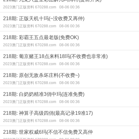
2023澳门正版资料 670288.com
08-06 00:36
218期: 正版天机十玛(~没收费又再仲)
2023澳门正版资料 670288.com
08-06 00:36
218期: 彩霸王五点最老版(免费OK)
2023澳门正版资料 670288.com
08-06 00:36
218期: 葡京赌王18点来料18玛(不收费也非常准)
2023澳门正版资料 670288.com
08-06 00:36
218期: 原创无敌杀坏庄料(不收费~)
2023澳门正版资料 670288.com
08-06 00:36
218期: 白奶奶精准3俏中玛(连准免费)
2023澳门正版资料 670288.com
08-06 00:36
218期: 神算子高级四俏(最高记录19准17)
2023澳门正版资料 670288.com
08-06 00:36
218期: 世家权威6玛(不信不信免费又高仲