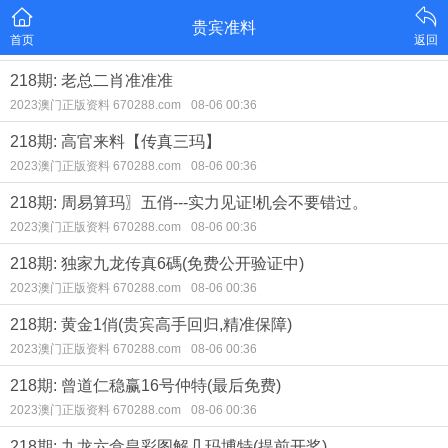
贵宾准料
首页
返回
218期: 老总二肖准准准
2023澳门正版资料 670288.com
08-06 00:36
218期: 高官来料【传真三玛】
2023澳门正版资料 670288.com
08-06 00:36
218期: 周易算玛〗五俏---实力见证!机会不要错过。
2023澳门正版资料 670288.com
08-06 00:36
218期: 独家九龙传真6碼(免费公开验证中)
2023澳门正版资料 670288.com
08-06 00:36
218期: 黄金1俏(贵宾高手回归,精准保障)
2023澳门正版资料 670288.com
08-06 00:36
218期: 曾道仁稳赢16号仲特(最后免费)
2023澳门正版资料 670288.com
08-06 00:36
218期: 九龙六盒皇彩图解几玛博特(提前开奖)