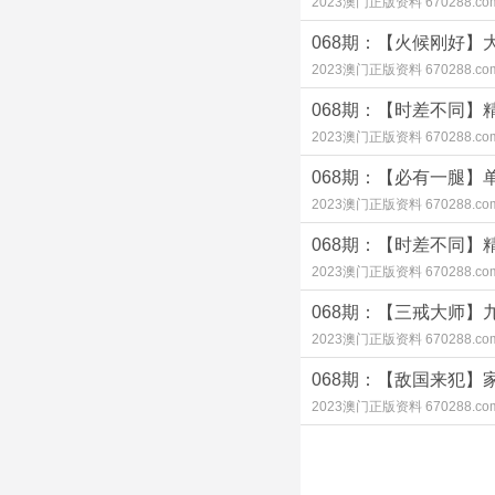
2023澳门正版资料 670288.co
068期：【火候刚好】
2023澳门正版资料 670288.co
068期：【时差不同】
2023澳门正版资料 670288.co
068期：【必有一腿】
2023澳门正版资料 670288.co
068期：【时差不同】
2023澳门正版资料 670288.co
068期：【三戒大师】
2023澳门正版资料 670288.co
068期：【敌国来犯】
2023澳门正版资料 670288.co