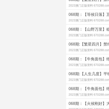
2023澳门正版资料 670288.co
068期：【等候日落】
2023澳门正版资料 670288.co
068期：【山野万里】
2023澳门正版资料 670288.co
068期:【繁星四月】禁
2023澳门正版资料 670288.co
068期：【牛角面包】
2023澳门正版资料 670288.co
068期:【人生几度】平
2023澳门正版资料 670288.co
068期：【牛角面包】
2023澳门正版资料 670288.co
068期：【火候刚好】