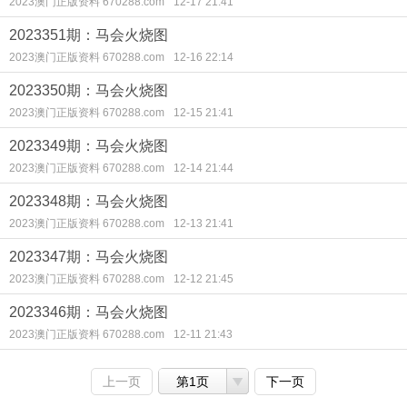
2023澳门正版资料 670288.com
12-17 21:41
2023351期：马会火烧图
2023澳门正版资料 670288.com
12-16 22:14
2023350期：马会火烧图
2023澳门正版资料 670288.com
12-15 21:41
2023349期：马会火烧图
2023澳门正版资料 670288.com
12-14 21:44
2023348期：马会火烧图
2023澳门正版资料 670288.com
12-13 21:41
2023347期：马会火烧图
2023澳门正版资料 670288.com
12-12 21:45
2023346期：马会火烧图
2023澳门正版资料 670288.com
12-11 21:43
上一页
第1页
下一页