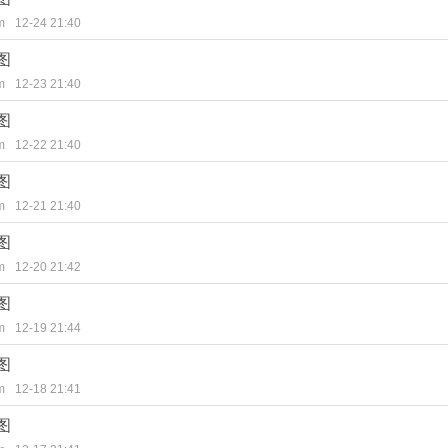
m
12-24 21:40
图
m
12-23 21:40
图
m
12-22 21:40
图
m
12-21 21:40
图
m
12-20 21:42
图
m
12-19 21:44
图
m
12-18 21:41
图